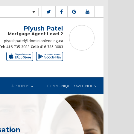
Piyush Patel
Mortgage Agent Level 2
piyushpatel@dominionlending.ca
el:
416-735-3083
Cell:
416-735-3083
À PROPOS
COMMUNIQUER AVEC NOUS
sation