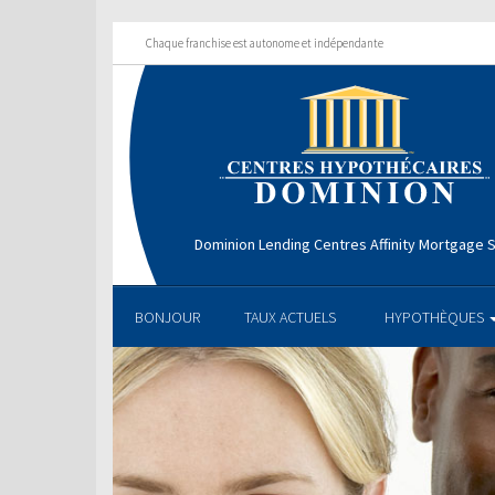
Chaque franchise est autonome et indépendante
Dominion Lending Centres Affinity Mortgage S
BONJOUR
TAUX ACTUELS
HYPOTHÈQUES