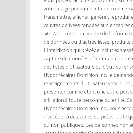
Vous pouvez accéder au contenu sur ce si
votre usage personnel et non commercial.
transmettre, afficher, générer, reproduir
œuvres dérivées fondées sur, encadrer d
site Web, céder ou vendre de l’information
de données ou d’autres listes, produits o
L’interdiction qui précède inclut expressé
capture de données d’écran » ou de « ré
des listes d’utilisateurs ou d’autres ren
Hypothécaires Dominion Inc. le demande
renseignements d’utilisateur véridiques,
présenter comme étant une autre perso
affiliation à toute personne ou entité. S
Hypothécaires Dominion Inc., vous accep
d’accéder à des zones du présent site q
ou non publiques. Les personnes non au