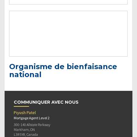
Organisme de bienfaisance
national
COMMUNIQUER AVEC NOUS
Piyush Patel
Mortgage Agent Level 2
300-140 Allstate Parkway
Markham, ON
L3R 5Y8, Canada