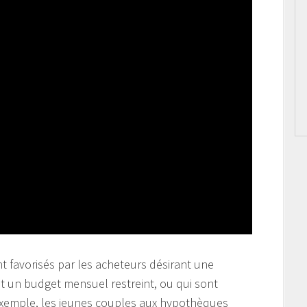
t favorisés par les acheteurs désirant une
nt un budget mensuel restreint, ou qui sont
exemple, les jeunes couples aux hypothèques