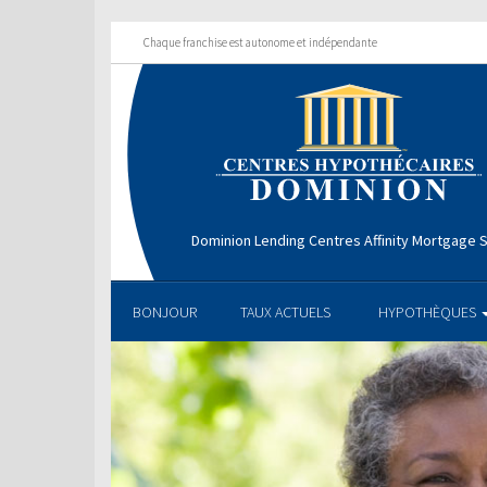
Chaque franchise est autonome et indépendante
Dominion Lending Centres Affinity Mortgage S
BONJOUR
TAUX ACTUELS
HYPOTHÈQUES