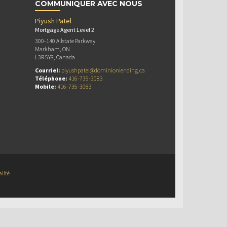
COMMUNIQUER AVEC NOUS
Piyush Patel
Mortgage Agent Level 2
300-140 Allstate Parkway
Markham, ON
L3R 5Y8, Canada
Courriel:
piyushpatel@dominionlending.ca
Téléphone:
416-735-3083
Mobile:
416-735-3083
alité