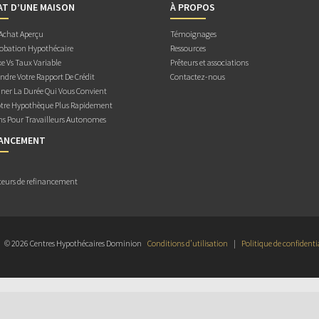
AT D’UNE MAISON
À PROPOS
 Achat Aperçu
Témoignages
obation Hypothécaire
Ressources
e Vs Taux Variable
Prêteurs et associations
dre Votre Rapport De Crédit
Contactez-nous
ner La Durée Qui Vous Convient
otre Hypothèque Plus Rapidement
ns Pour Travailleurs Autonomes
NANCEMENT
teurs de refinancement
© 2026 Centres Hypothécaires Dominion
Conditions d’utilisation
|
Politique de confidenti