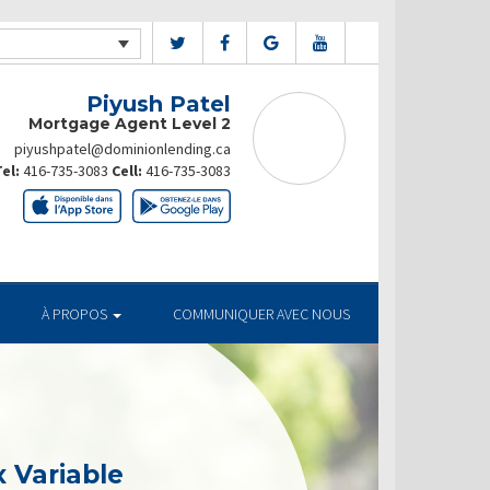
Piyush Patel
Mortgage Agent Level 2
piyushpatel@dominionlending.ca
el:
416-735-3083
Cell:
416-735-3083
À PROPOS
COMMUNIQUER AVEC NOUS
 Variable