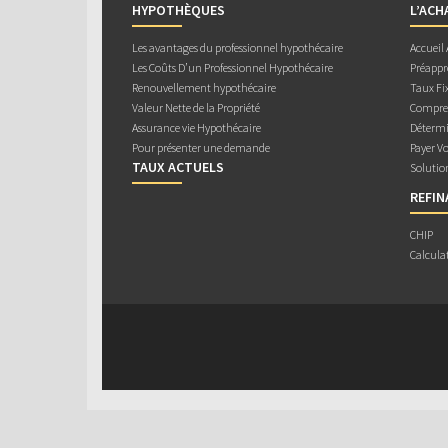
HYPOTHÈQUES
L’ACH
Les avantages du professionnel hypothécaire
Accueil
Les Coûts D’un Professionnel Hypothécaire
Préappr
Renouvellement hypothécaire
Taux Fix
Valeur Nette de la Propriété
Compren
Assurance vie Hypothécaire
Détermi
Pour présenter une demande
Payer V
TAUX ACTUELS
Solutio
REFI
CHIP
Calcula