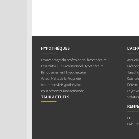
HYPOTHÈQUES
L’ACH
Les avantages du professionnel hypothécaire
Accueil
Les Coûts D’un Professionnel Hypothécaire
Préappr
Renouvellement hypothécaire
Taux Fix
Valeur Nette de la Propriété
Compren
Assurance vie Hypothécaire
Détermi
Pour présenter une demande
Payer V
TAUX ACTUELS
Solutio
REFI
CHIP
Calcula