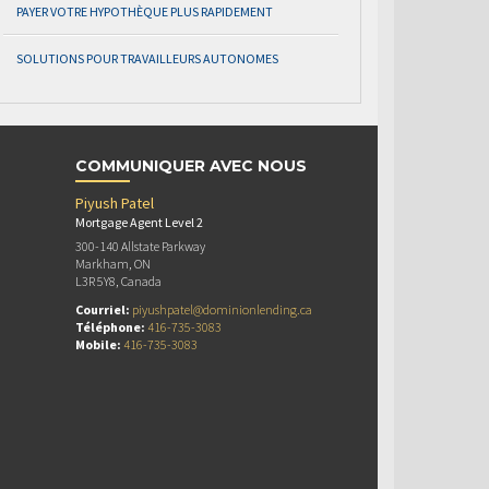
PAYER VOTRE HYPOTHÈQUE PLUS RAPIDEMENT
SOLUTIONS POUR TRAVAILLEURS AUTONOMES
COMMUNIQUER AVEC NOUS
Piyush Patel
Mortgage Agent Level 2
300-140 Allstate Parkway
Markham, ON
L3R 5Y8, Canada
Courriel:
piyushpatel@dominionlending.ca
Téléphone:
416-735-3083
Mobile:
416-735-3083