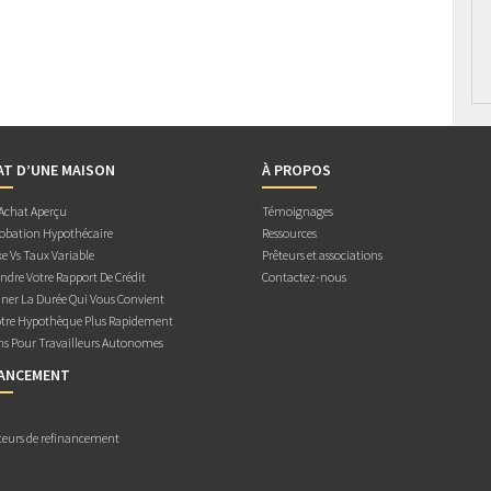
AT D’UNE MAISON
À PROPOS
 Achat Aperçu
Témoignages
obation Hypothécaire
Ressources
e Vs Taux Variable
Prêteurs et associations
dre Votre Rapport De Crédit
Contactez-nous
ner La Durée Qui Vous Convient
otre Hypothèque Plus Rapidement
ns Pour Travailleurs Autonomes
NANCEMENT
teurs de refinancement