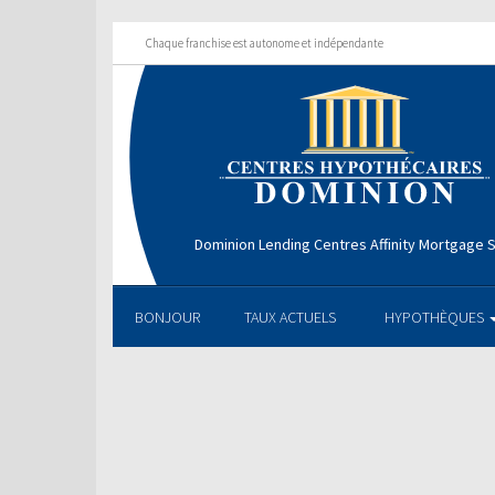
Chaque franchise est autonome et indépendante
Dominion Lending Centres Affinity Mortgage S
BONJOUR
TAUX ACTUELS
HYPOTHÈQUES